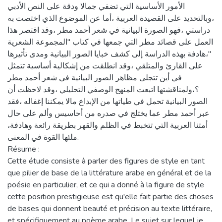
الأمور الأساسية التي تضفي جمالا ودقة على النص الأدبي
،وبالتحديد على القصيدة العربية ،أما عن الموضوع الذي اختصت به
دراستي ،فهو الصورة البيانية في شعر أحمد مطر ،وقد اقتصر هذا
العمل على قصائد مطر التي جمعها في كتاب "المجموعة الشعرية
"،هادفة بهذه الدراسة إلى كشف خبايا الصور البيانية ومدى تأثيرها
على القارئ والمتلقي ،وقد انطلقت من إشكالية أساسية تتمثل
في أين تتجلى مظاهر الصور البيانية في شعر أحمد مطر
؟،ولمناقشتها اتبعت المنهج الوصفي التحليلي ،وقد لاحظت أن
الصور البيانية تحمل في طياتها من الإبداع مالا يمكننا إغفاله ،فقد
عبر أحمد مطر عما يختلج في صدره من أحاسيس وألم على حال
أمتنا العربية التي تتخبط في الظلم والقهر بطريقة رائعة وهادفة،
ملئها القوة في المعنى.
Résume :
Cette étude consiste à parler des figures de style en tant
que pilier de base de la littérature arabe en général et de la
poésie en particulier, et ce qui a donné à la figure de style
cette position prestigieuse est qu'elle fait partie des choses
de bases qui donnent beauté et précision au texte littéraire,
et spécifiquement au poème arabe. Le sujet sur lequel je