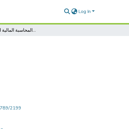
Log In
محاضرات في المحاسبة المالية المعمقة 02
56789/2199
مط