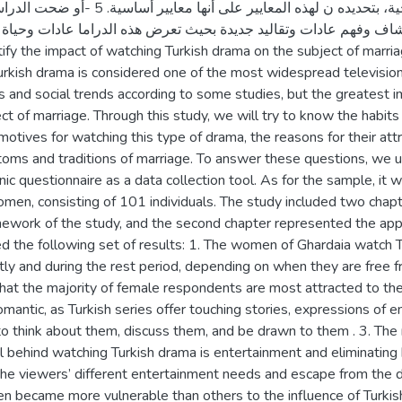
حياته ن والتركيز على المظاهر الخارجية، بتحديده ن لهذه
الكتشاف وفهم عادات وتقاليد جديدة بحيث تعرض هذه الدراما عادات وحياة ا
ify the impact of watching Turkish drama on the subject of marri
kish drama is considered one of the most widespread television w
s and social trends according to some studies, but the greatest 
 of marriage. Through this study, we will try to know the habits 
motives for watching this type of drama, the reasons for their attr
toms and traditions of marriage. To answer these questions, we 
ic questionnaire as a data collection tool. As for the sample, it 
en, consisting of 101 individuals. The study included two chapter
ework of the study, and the second chapter represented the app
d the following set of results: 1. The women of Ghardaia watch T
ntly and during the rest period, depending on when they are free fr
at the majority of female respondents are most attracted to the
romantic, as Turkish series offer touching stories, expressions of
o think about them, discuss them, and be drawn to them . 3. The
l behind watching Turkish drama is entertainment and eliminating
he viewers’ different entertainment needs and escape from the d
 became more vulnerable than others to the influence of Turkis