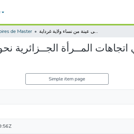
e
ires de Master
أثر الدراما التركية في اتجاهات المــرأة الجــزائرية نحو الزواج دراسة على عينة من نساء ولاية غرداية
ي اتجاهات المــرأة الجــزائرية ن
Simple item page
9:56Z