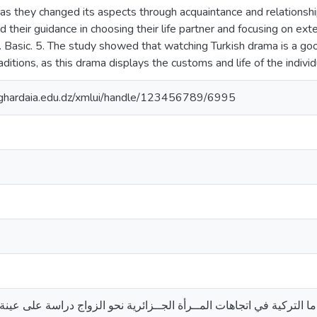
 as they changed its aspects through acquaintance and relationsh
 their guidance in choosing their life partner and focusing on ext
s. Basic. 5. The study showed that watching Turkish drama is a g
itions, as this drama displays the customs and life of the individ
v-ghardaia.edu.dz/xmlui/handle/123456789/6995
اما التركية في اتجاهات المــرأة الجــزائرية نحو الزواج دراسة على عينة