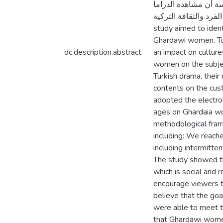
 المعايير على أنها معايير أساسية. 5 -أو ضحت الدراسة أن مشاهدة الدراما
لفرد والثقافة التركية
study aimed to ident
Ghardawi women. Tur
dc.description.abstract
an impact on culture
women on the subject
Turkish drama, their 
contents on the cus
adopted the electron
ages on Ghardaia wom
methodological fram
including: We reache
including intermitte
The study showed th
which is social and 
encourage viewers t
believe that the goa
were able to meet t
that Ghardawi women