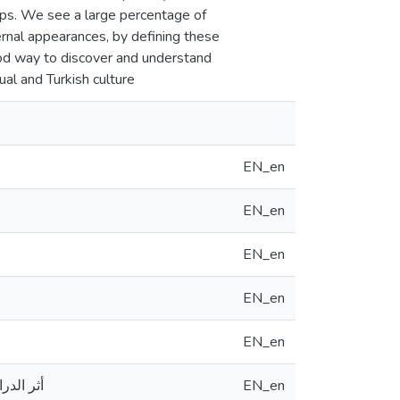
ips. We see a large percentage of
ernal appearances, by defining these
ood way to discover and understand
ual and Turkish culture
EN_en
EN_en
EN_en
EN_en
EN_en
أثر الدر
EN_en