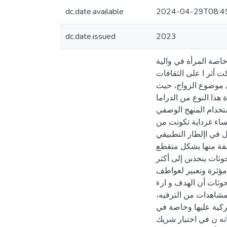
dc.date.available
2024-04-29T08:4
dc.date.issued
2023
خاصة المرأة في والية
ركت أثر ا على الثقافات
في موضوع الزواج، حيث
هذا النوع من الدراما
ستخدام المنهج الوصفي
نساء غرداية تكونت من
101  اإلطار التطبيقي
كية في أشكال مختلفة منها بشكل متقطع
ضحت الدراسة أن غالبية المبحوثات ينجذبن إلى أكثر
مؤثرة وتعبير لعواطف
ا ومناقشتها واالنجذاب إليها. 3 -ترى غالبية المبحوثات أن الهدف و ارء
للمشاهدات من الترفيه
اما التركية عليها وخاصة في
ته ن في اختيار شريك