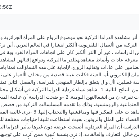
9:56Z
ر مشاهدة الدراما التركية نحو موضوع الزواج على المرأة الجزائرية و
ا التركية من األعمال التلفزيونية األكثر انتشارا في العالم العربي، أين ت
الدراسات ، غير أن األثر األكبر كان على اتجاهات المرأة الغرداوية 
رفة عادات وأنماط مشاهدتهنللدراما التركية ودوافع إقبالهن لمشاهدة 
مضامين على عادات وتقاليد الزواج. لإلجابة على هذه التساؤالت قمنا با
ستبيان اإللكتروني،أما العينة فكانت عينة قصدية من مختلف األعمار على 
فصلين، األ و ل يتعلق باإلطار المنهجي للدراسة، والفصل الثاني تمثل في
للدراسة ومنه توصلنا إلى مجموعة من النتائج التالية: 1 -شاهد نساء غرداية الدراما التر
وخالل فترة الراحة وذلك بحسب أو قات تفرغه ن من انشغاالتهن اليومية. 2 -و 
الجتماعية والرومنسية، وذلك ما تقدمه المسلسالت التركية من قصص 
والقضايا العميقة التي تحفز المشاهدات على التفكير فيه
و القضاء على الملل والروتين، بحيث استطاعت تلبية احتياجات مختلفة 
ن الروتين اليومي. 4 -بينت الدراسة أن المرأة الغرداوية أصبحت عرضة دون غيرها بتأثير الدر
 خالل التعارف والعالقات، إذ نرى بنسبة كبيرة ممن أثرت على توجيها