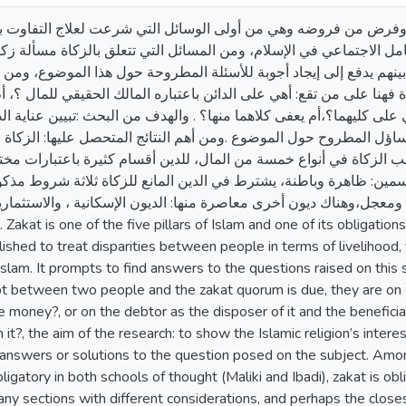
ة وفرض من فروضه وهي من أولى الوسائل التي شرعت لعلاج التفاوت ب
 الاجتماعي في الإسلام، ومن المسائل التي تتعلق بالزكاة مسألة زكاة
بينهم يدفع إلى إيجاد أجوبة للأسئلة المطروحة حول هذا الموضوع، ومن ه
نا على من تقع: أهي على الدائن باعتباره المالك الحقيقي للمال ؟، أم
 على كليهما؟،أم يعفى كلاهما منها؟ . والهدف من البحث :تبيين عناية ال
ساؤل المطروح حول الموضوع .ومن أهم النتائج المتحصل عليها: الزكاة 
تجب الزكاة في أنواع خمسة من المال، للدين أقسام كثيرة باعتبارات مخ
سمين: ظاهرة وباطنة، يشترط في الدين المانع للزكاة ثلاثة شروط مذكو
ومعجل،وهناك ديون أخرى معاصرة منها: الديون الإسكانية ، والاستثمار
ished to treat disparities between people in terms of livelihood, t
n Islam. It prompts to find answers to the questions raised on thi
 between two people and the zakat quorum is due, they are on who
e money?, or on the debtor as the disposer of it and the beneficiar
t?, the aim of the research: to show the Islamic religion’s interes
answers or solutions to the question posed on the subject. Amo
ligatory in both schools of thought (Maliki and Ibadi), zakat is ob
any sections with different considerations, and perhaps the closest