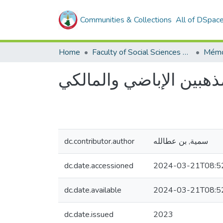
Communities & Collections
All of DSpac
Home
Faculty of Social Sciences and Humanities
Mémo
مذهبين الإباضي والمالكي
dc.contributor.author
سمية, بن عطالله
dc.date.accessioned
2024-03-21T08:5
dc.date.available
2024-03-21T08:5
dc.date.issued
2023