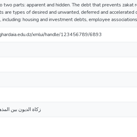
to two parts: apparent and hidden. The debt that prevents zakat 
ts are types of desired and unwanted, deferred and accelerated d
including: housing and investment debts, employee associations, 
v-ghardaia.edu.dz/xmlui/handle/123456789/6893
زكاة الديون بين المذه