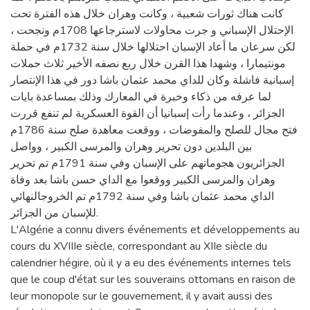
كانت هناك ثورات شعبية ، وكانت وهران خلال هذه الفترة تحت
الإحتلال الإسباني و جرت محاولات لاسترجاعها 1708م ونجحت ،
لكن سرعان ما أعاد الإسبان احتلالها خلال سنة 1732م في حملة
مونتيمارا ، وشهدا هذا القرن خلال ربع نصفه الأخير ثلاث حملات
إسبانية فاشلة وكان للداي محمد عثمان باشا دور في هذا الإنتصار
لما عرفه من ذكاء وخبرة في المعارك وذلك بمساعدة بايات
الجزائر ، وعندما رأت إسبانيا أن القوة العسكرية لم تنفع قررت
فتح مجال للصلح والمفوضات ، ووقعت معاهدة صلح سنة 1786م
بين البلدين دون تحرير وهران والمرسى الكبير ، وواصل
الجزائريون هجوماتهم على الإسبان وفي سنة 1791م تم تحرير
وهران والمرسى الكبير ووقعوا مع الداي حسن باشا بعد وفاة
الداي محمد عثمان باشا وفي سنة 1792م تم الخروجالنهائي
للإسبان من الجزائر.
L'Algérie a connu divers événements et développements au
cours du XVIIIe siècle, correspondant au XIIe siècle du
calendrier hégire, où il y a eu des événements internes tels
que le coup d'état sur les souverains ottomans en raison de
leur monopole sur le gouvernement, il y avait aussi des