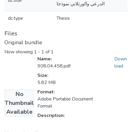
dc.title
الدرعي والورثلاني نموذجا
dc.type
Thesis
Files
Original bundle
Now showing
1 - 1 of 1
Name:
Down
908.04.458.pdf
load
Size:
5.82 MB
Format:
No
Adobe Portable Document
Thumbnail
Format
Available
Description: