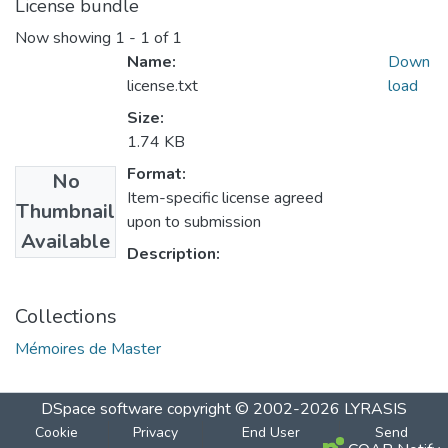
License bundle
Now showing
1 - 1 of 1
Name:
Down
license.txt
load
Size:
1.74 KB
Format:
No
Item-specific license agreed
Thumbnail
upon to submission
Available
Description:
Collections
Mémoires de Master
DSpace software
copyright © 2002-2026
LYRASIS
Cookie
Privacy
End User
Send