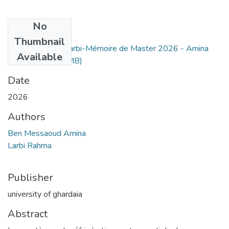
No
Files
Thumbnail
Ben messaoud-Larbi-Mémoire de Master 2026 - Amina
Available
Amina.pdf
(9.14 MB)
Date
2026
Authors
Ben Messaoud Amina
Larbi Rahma
Publisher
university of ghardaia
Abstract