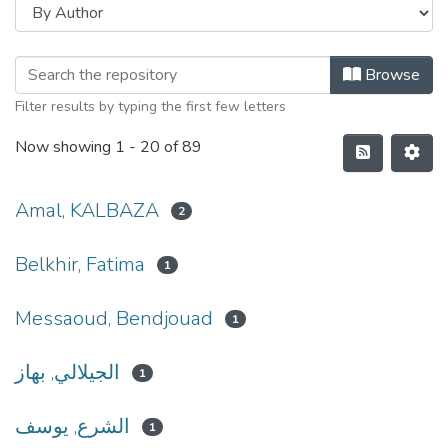
Browse
Filter results by typing the first few letters
Now showing
1 - 20 of 89
Amal, KALBAZA
2
Belkhir, Fatima
1
Messaoud, Bendjouad
1
الجيلالي, بهاز
1
الشرع, يوسف
1