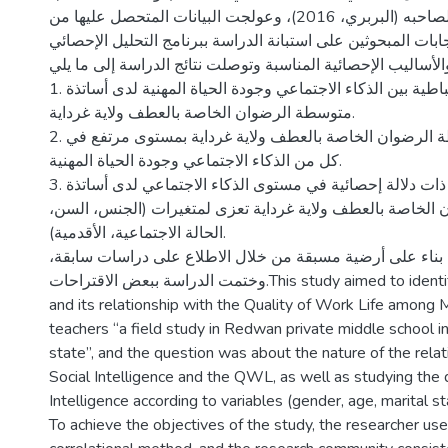
وجودة الحياة المهنية لصاحبه (البربري، 2016)، وعولجت البيانات المتحصل عليها من
إجابات المبحوثين على استبانة الدراسة ببرنامج التحليل الإحصائي SPSS V25 لك
والأساليب الإحصائية المناسبة وتوصلت نتائج الدراسة إلى ما يلي
1. لا توجد علاقة ارتباطية بين الذكاء الاجتماعي وجودة الحياة المهنية لدى أساتذة
متوسطة الرضوان الخاصة بالعطف ولاية غرداية.
2. يتمتع أساتذة متوسطة الرضوان الخاصة بالعطف ولاية غرداية بمستوى مرتفع في
كل من الذكاء الاجتماعي وجودة الحياة المهنية.
3. لا توجد فروق ذات دلالة إحصائية في مستوى الذكاء الاجتماعي لدى أساتذة
 الخاصة بالعطف ولاية غرداية تعزى لمتغيرات (الجنس، السن
الحالة الاجتماعية، الأقدمية).
ئج بناء على أرضية مسبقة من خلال الاطلاع على دراسات سابقة
وختمت الدراسة ببعض الاقتراحات.This study aimed to identify social Intelligence
and its relationship with the Quality of Work Life among 
teachers “a field study in Redwan private middle school i
state”, and the question was about the nature of the rel
Social Intelligence and the QWL, as well as studying the d
Intelligence according to variables (gender, age, marital sta
To achieve the objectives of the study, the researcher use