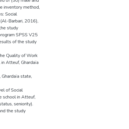
ed of (50) male and
e inventory method,
s: Social
(Al-Barbari, 2016),
the study
is program SPSS V25
esults of the study
 the Quality of Work
in Atteuf, Ghardaïa
 Ghardaïa state,
vel of Social
 school in Atteuf,
tatus, seniority).
and the study