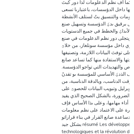
ة، كما أف نظم الدعلومات لذا دور كبتَ
یتها داخل الدؤسسات، باعتبارىا تسعى
علومات والتنسیق بتُ لستلف الأنشطة
 أجل برقیق ىدؼ الدؤسسة وتسهیل صنع
 الأىداؼ والخطط في جمیع الدستویات
ة. ویتجلى دور نظم الدعلومات في صنع
إداري داخل مؤسسة سونلغاز، من خلاؿ
على توفتَ البیانات اللازمة، وتصنیفها
الجتها والاستفادة منها كما تساعد صانع
فرص والتهدیدات التي تواجو الدؤسسة
 أف الذدؼ الأساسي للمؤسسة ىو تقدنً
لوقت الدناسب، وبالدقة الدناسبة، من
 وبرلیل وتبویب البیانات للحصوؿ على
 الضرورة، بالشكل الصحیح الذي یفید
في أداء مهامها، وعلى ىذا الأساس فإف
برة على الاعتماد على نظم معلومات
 بدساعدة صانع القرار في بناء قراراتو
بشكل جید résumé Les développements
technologiques et la révolution de 