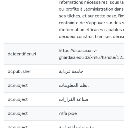
informations nécessaires, sous la 
qui profite à l'administration dans l
ses tâches, et sur cette base, l'inst
contrainte de s'appuyer sur des s
d'information efficaces capables d'
décideur construit bien ses décisio
https://dspace.univ-
dc.identifier.uri
ghardaia.edu.dz/xmlui/handle/1
dc.publisher
جامعة غرداية
dc.subject
نظم المعلومات،
dc.subject
صناعة القرارات
dc.subject
Alfa pipe
dc.subject
مؤسسات اقتصادية