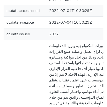
dc.date.accessioned
2022-07-04T10:30:29Z
dc.date.available
2022-07-04T10:30:29Z
dc.date.issued
2022
تطورات التكنولوجیة وثورة الدعلومات
ة في لراؿ العمل وعملیة صنع القرارات
سات، وذلك من اجل مواكبة ومسایرة
ولیة، وبرستُ تعاملاتها باستخداـ لستلف
جیا، وباعتبار أف فاعلیة القرار الإداري
ملیة الإداریة، فهذه الأختَة لا تتم إلا من
 الدؤسسات على اعتماد تقنیات ونظم
عالة، لتحقیق التطور وضماف مساندة
 في أداء مهامو، واختیار أنسب الحلوؿ
 لصاح الدؤسسة، والذي یتم من خلاؿ
الدعلومات الدقیقة واللازمة في ترشید