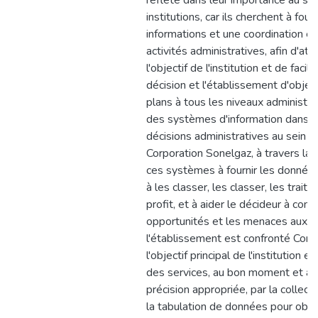
reflète dans leur importance au se
institutions, car ils cherchent à four
informations et une coordination e
activités administratives, afin d'att
l'objectif de l'institution et de facili
décision et l'établissement d'object
plans à tous les niveaux administrat
des systèmes d'information dans la
décisions administratives au sein d
Corporation Sonelgaz, à travers la 
ces systèmes à fournir les données
à les classer, les classer, les traiter
profit, et à aider le décideur à conn
opportunités et les menaces auxqu
l'établissement est confronté Cons
l'objectif principal de l'institution es
des services, au bon moment et av
précision appropriée, par la collecte
la tabulation de données pour obte