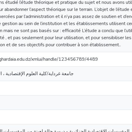
s étudié l’étude théorique et pratique du sujet et nous avons util
ur abandonner l’aspect théorique sur le terrain. L’objet de l’étude 
xercées par l’administration et il n’ya pas assez de soutien et d’
 gestion au sein de l’institution et les établissements utilisent c
ion mais ne sont pas basés sur : efficacité L’étude a conclu que l’ut
té , et pas seulement pour leur utilisation, et pour sensibiliser l
on et de ses objectifs pour contribuer à son établissement..
v-ghardaia.edu.dz/xmlui/handle/123456789/4489
جامعة غرداية/كلية العلوم الإقتصادية ، ا
 المؤسسات الإقتصادية الجزائرية - درسة حالة لعينة من المؤسسات الإق