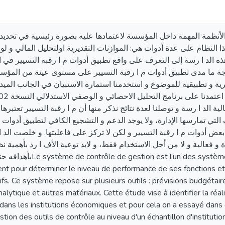
 الأنظمة المهمة داخل المؤسسة لاعتمادها عليه بصورة رئيسية في تحدي
ذا النظام على عدة أدوات هي: الموازنات التقديرية اولتحليل المالي و لو
هذه الد ا رسة إلى التعرف على واقع تطبيق أدوات م ا رقبة التسيير في
لجة ما مدى تطبيق أدوات م ا رقبة التسيير على مستوى عينة من المؤسس
ة نظرية و تطبيقية للموضوع و استخدمنا استمارة الاستبيان في الجانب المي
ية الد ا رسة و توصلنا لعدة نتائج نذكر منها أن م ا رقبة التسيير تعتبر
ي تمارسها الإدارة، ولا يوجد الدعم و التشجيع الكافي لتطبيق أدوات م
أدوات م ا رقبة التسيير و لكن لا تركز على فاعليتها. و خلصت الد ا
 و فعالية و لا من أجل الاستخدام فقط، و لابد توعية الأف ا رد بأهمية نظ
èmes au sein de l’organisation qui en
nt pour déterminer le niveau de performance de ses fonctions et 
ifs. Ce système repose sur plusieurs outils : prévisions budgétaire
alytique et autres matériaux. Cette étude vise à identifier la réali
 dans les institutions économiques et pour cela on a essayé dans
gestion des outils de contrôle au niveau d'un échantillon d'institu