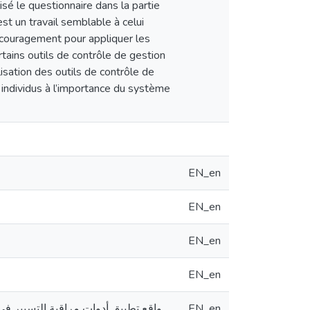
isé le questionnaire dans la partie
est un travail semblable à celui
encouragement pour appliquer les
ertains outils de contrôle de gestion
ilisation des outils de contrôle de
es individus à l’importance du système
EN_en
EN_en
EN_en
EN_en
واقع تطبيق أدوات مراقبة التسيير في
EN_en