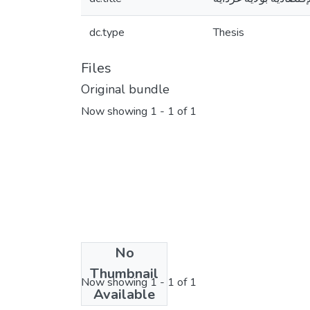
dc.type
Thesis
Files
Original bundle
Now showing
1 - 1 of 1
No
License bundle
Thumbnail
Now showing
1 - 1 of 1
Available