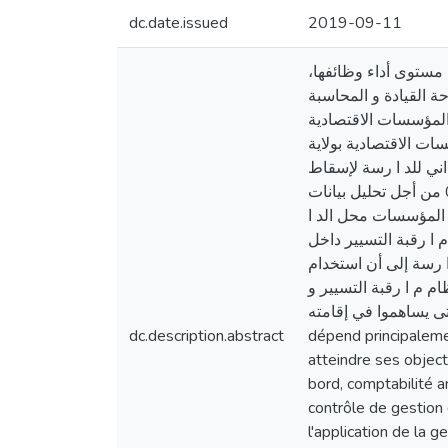
dc.date.issued
2019-09-11
د مستوى أداء وظائفها
حة القيادة و المحاسبة
 المؤسسات الاقتصادية
ات الاقتصادية بولاية
داني للد ا رسة لإسقاط
الجانب النظري على الميدان و اعتمدنا على برنامج التحليل الاحصائي و الوصفي الاستدلالي النسخة 02 من أجل تحليل بيانات
ها المؤسسات محل الد ا
 ا رقبة التسيير داخل
 رسة إلى أن استخدام
ام م ا رقبة التسيير و
بأهدافه حتى يساهموا في إقامتهLe système de contrôle de gestion est l’un des syst
dc.description.abstract
dépend principaleme
atteindre ses object
bord, comptabilité an
contrôle de gestion
l'application de la 