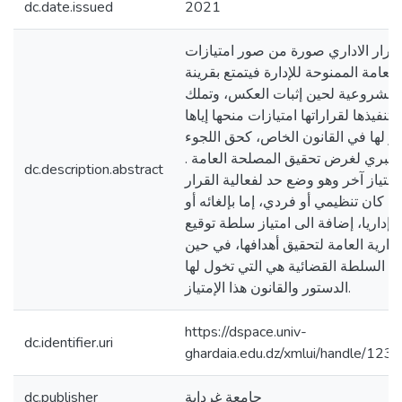
dc.date.issued
2021
القرار الاداري صورة من صور امتيازات
لعامة الممنوحة للإدارة فيتمتع بقرينة
المشروعية لحين إثبات العكس، وتملك
اء تنفيذها لقراراتها امتيازات منحها إياها
ر لها في القانون الخاص، كحق اللجوء
يذالجبري لغرض تحقيق المصلحة العامة
dc.description.abstract
 امتياز آخر وهو وضع حد لفعالية القرار
ء كان تنظيمي أو فردي، إما بإلغائه أو
إداريا، إضافة الى امتياز سلطة توقيع
إدارية العامة لتحقيق أهدافها، في حين
ام السلطة القضائية هي التي تخول لها
الدستور والقانون هذا الإمتياز.
https://dspace.univ-
dc.identifier.uri
ghardaia.edu.dz/xmlui/handle/12
dc.publisher
جامعة غرداية