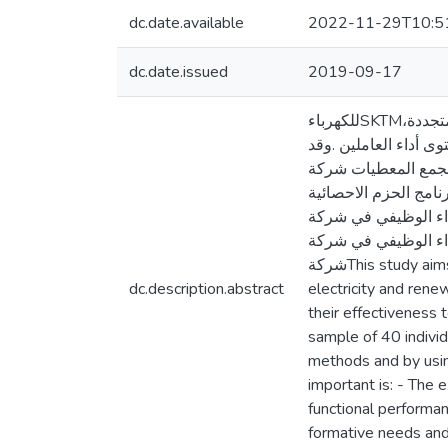
dc.date.available
2022-11-29T10:5
dc.date.issued
2019-09-17
للكهرباءSKTMتهدف هذه الدراسة الى التعرف عن تأثير تكوين الموارد البشرية على الأداء الوظيفي في شركة والطاقات المتجددة،
ى أداء العاملين .وقد
اعتمدنا في هذه الدراسة على توزيع استبيان على عينة تتكون من 40 فرد لجمع المعطيات شركة SKTM ، ا
صائية وبالاستعانة ببرنامج الحزم الاحصائية
 البشرية و الأداء الوظيفي في شركة
الاحتياجات التكوينية والأداء الوظيفي في شركة - sktm . في
شركةThis study aims at identifying the effect of human resource formation on job performance in the company SKTM for
dc.description.abstract
electricity and rene
their effectiveness 
sample of 40 indivi
methods and by usin
important is: - The 
functional performan
formative needs and 