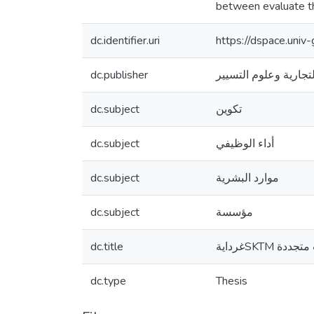
between evaluate th
dc.identifier.uri
https://dspace.uni
dc.publisher
لتجارية وعلوم التسيير
dc.subject
تكوين
dc.subject
أداء الوظيفي
dc.subject
موارد البشرية
dc.subject
مؤسسة
dc.title
غردايةSK
dc.type
Thesis