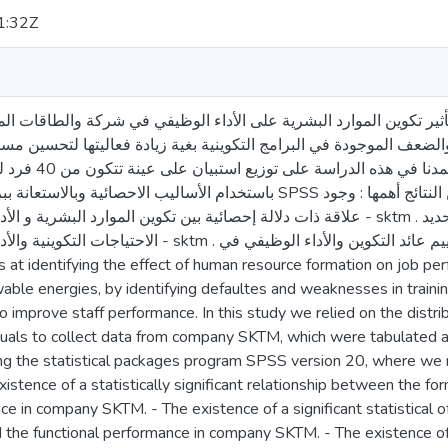
1:32Z
ضعف الموجودة في البرامج التكوينية بغية زيادة فعاليتها لتحسين مستو
التي تم تبويبها ومعالجته
باستخدام الأساليب الاح SPSS النسخة 20 ، حيث توصلنا الى جملة من النتائج أهمها : وجود
علاقة ذات دلالة إحصائية بين تكوين الموارد - sktm . وجود اثر ذو دلالة احصائية بين تحديد
وجود اثر ذو دلالة احصائية بين تقييم عائد التكوين والأداء الوظيفي 
wable energies, by identifying defaultes and weaknesses in traini
to improve staff performance. In this study we relied on the distri
duals to collect data from company SKTM, which were tabulated a
g the statistical packages program SPSS version 20, where we 
existence of a statistically significant relationship between the 
ce in company SKTM. - The existence of a significant statistical
the functional performance in company SKTM. - The existence of a 