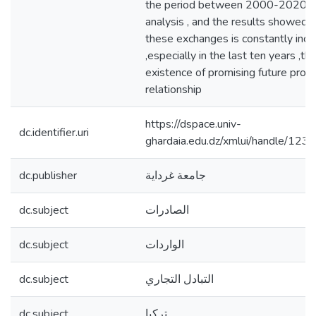
the period between 2000-2020 b
analysis , and the results showed 
these exchanges is constantly incr
,especially in the last ten years ,thi
existence of promising future prosp
relationship
https://dspace.univ-
dc.identifier.uri
ghardaia.edu.dz/xmlui/handle/1
dc.publisher
جامعة غرداية
dc.subject
الصادرات
dc.subject
الواردات
dc.subject
التبادل التجاري
dc.subject
تركيا