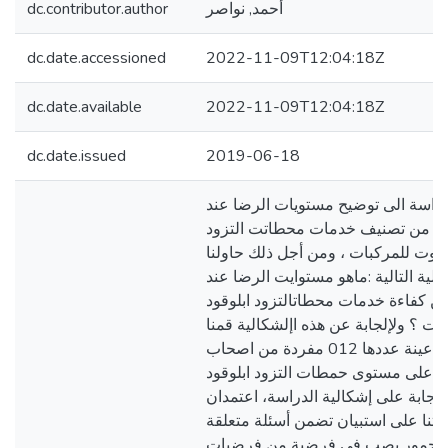
dc.contributor.author
أحمد, نواصر
dc.date.accessioned
2022-11-09T12:04:18Z
dc.date.available
2022-11-09T12:04:18Z
dc.date.issued
2019-06-18
دراسة الى توضيح مستويات الرضا عند
ين من تصنيف خدمات محطاتت التزود
لزيوت للمركبات ، ومن أجل ذلك حاولنا
الية التالية :ماهو مستوايت الرضا عند
ن كفاءة خدمات محطاتالتزود ابلوقود
ات ؟ ولإلجابة عن هذه اإلشكالية قمنا
بدراسة عينة عددها 012 مفردة من اصحاب
ت على مستوى حمطات التزود ابلوقود
للاجابة على إشكالية الدراسة، اعتمدان
تنا على استبيان تضمن أسئلة متعلقة
ل حمور يصب في فرضية من فرضيات