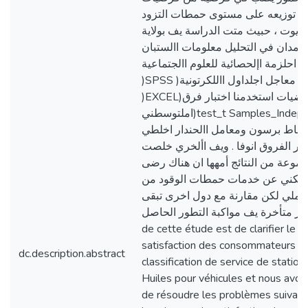
ت توزيعه على مستوى حمطات التزود
الزيوت ، حبيث متت الدراسة يف بولاية
اعتمدان في التحليل معلومات االستبان
ج احلزمة اإلحصائية للعلوم االجتماعية
)SPSS )و برانمج معاجل اجلداول االلكرتونية
)EXCEL)والختبار الفرضيات استخدمنا اختبار فرق
املتوسطني)test_t Samples_Independent )
رتباط برسون ومعامل االحندار اخلطي
بار الفروق انوفا . ويف األخري خلصت
مموعة من النتائج أمهها ان هناك رضى
لكني عن خدمات حمطات الوقود من
عاملي لكن مقارنة مع دول اخرى تبقى
اجلزائر متأخرة يف مواكبة التطور الحاصل L
de cette étude est de clarifier le n
satisfaction des consommateurs d
dc.description.abstract
classification de service de statio
Huiles pour véhicules et nous avon
de résoudre les problèmes suivant