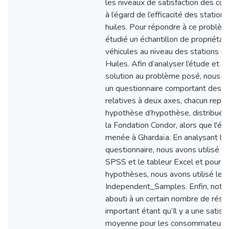
les niveaux de satisfaction des c
à l’égard de l’efficacité des statio
huiles. Pour répondre à ce problè
étudié un échantillon de propriétai
véhicules au niveau des stations d
Huiles. Afin d’analyser l’étude et d
solution au problème posé, nous 
un questionnaire comportant des q
relatives à deux axes, chacun repo
hypothèse d’hypothèse, distribué a
la Fondation Condor, alors que l'ét
menée à Ghardaïa. En analysant le
questionnaire, nous avons utilisé 
SPSS et le tableur Excel et pour t
hypothèses, nous avons utilisé le t
Independent_Samples. Enfin, notre
abouti à un certain nombre de résul
important étant qu’Il y a une satisf
moyenne pour les consommateurs 