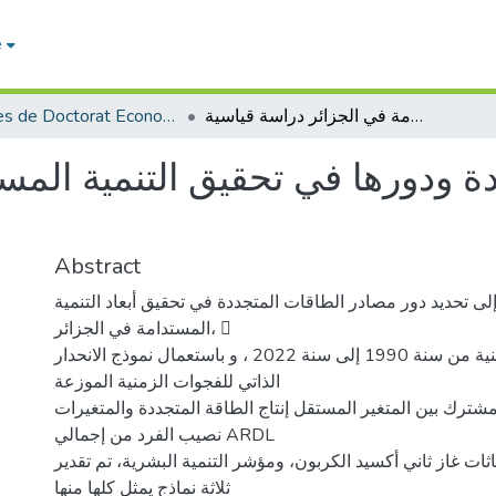
e
Thèses de Doctorat Economie
مصادر الطاقات المتجددة ودورھا في تحقیق التنمیة المستدامة في الجزائر دراسة قیاسیة
ة ودورھا في تحقیق التنمیة المس
Abstract
ى تحديد دور مصادر الطاقات المتجددة في تحقيق أبعاد التنمية
المستدامة في الجزائر، 􀁉
خلال المدة الزمنية من سنة 1990 إلى سنة 2022 ، و باستعمال نموذج الانحدار
الذاتي للفجوات الزمنية الموزعة
مشترك بين المتغير المستقل إنتاج الطاقة المتجددة والمتغيرات
نصيب الفرد من إجمالي ARDL
عاثات غاز ثاني أكسيد الكربون، ومؤشر التنمية البشرية، تم تقدير
ثلاثة نماذج يمثل كلها منها