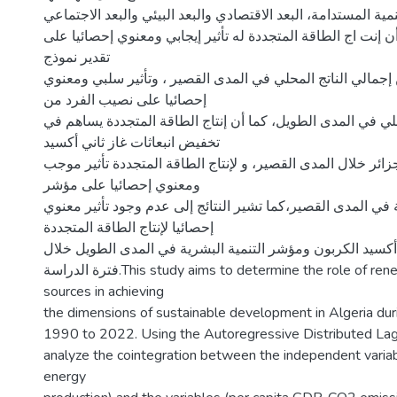
تنمية المستدامة، البعد الاقتصادي والبعد البيئي والبعد الاجتماعي
أن إنت اج الطاقة المتجددة له تأثير إيجابي ومعنوي إحصائيا على ARDL شير نتائج
تقدير نموذج
جمالي الناتج المحلي في المدى القصير ، وتأثير سلبي ومعنوي
إحصائيا على نصيب الفرد من
حلي في المدى الطويل، كما أن إنتاج الطاقة المتجددة يساهم في
تخفيض انبعاثات غاز ثاني أكسيد
زائر خلال المدى القصير، و لإنتاج الطاقة المتجددة تأثير موجب
ومعنوي إحصائيا على مؤشر
ة في المدى القصير،كما تشير النتائج إلى عدم وجود تأثير معنوي
إحصائيا لإنتاج الطاقة المتجددة
 أكسيد الكربون ومؤشر التنمية البشرية في المدى الطويل خلال
فترة الدراسة.This study aims to determine the role of renewable energy
sources in achieving
the dimensions of sustainable development in Algeria dur
1990 to 2022. Using the Autoregressive Distributed La
analyze the cointegration between the independent varia
energy