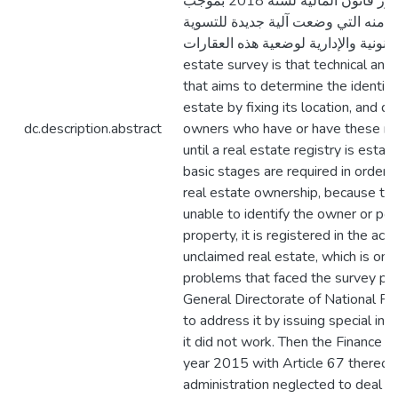
ألية.حتى صدور قانون المالية لسنة 2018 بموجب
المادة 89 منه التي وضعت آلية جديدة للتسوية
القانونية والإدارية لوضعية هذه العقارات. The re
estate survey is that technical and
that aims to determine the identity
estate by fixing its location, and de
dc.description.abstract
owners who have or have these righ
until a real estate registry is esta
basic stages are required in order 
real estate ownership, because the
unable to identify the owner or po
property, it is registered in the acc
unclaimed real estate, which is one
problems that faced the survey pr
General Directorate of National Pro
to address it by issuing special inst
it did not work. Then the Finance L
year 2015 with Article 67 thereof,
administration neglected to deal w