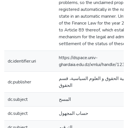
problems, so the unclaimed proper
registered automatically in the nam
state in an automatic manner. Until
of the Finance Law for the year 2
to Article 89 thereof, which estab
mechanism for the legal and admini
settlement of the status of these p
https://dspace.univ-
dc.identifier.uri
ghardaia.edu.dz/xmlui/handle/1
كلية الحقوق و العلوم السياسية، قسم
dc.publisher
الحقوق
dc.subject
المسح
dc.subject
حساب المجهول
dc.subject
الترقيم