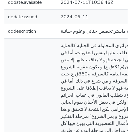
dc.date.available
2024-07-11T10:36:46Z
dc.date.issued
2024-06-11
ة ماستر تخصص جنائي وعلوم جنائية
dc.description
الجزائري المحاولة في الجناية كالجناية
 يعاقب عليها بنفس العقوبات، أما في
في الجنحة فهو لا يعاقب عليها إلا بنص
صريح في القانون(م31/ق ع) و تكون عقوبة الشروع
مثل عقوبة الجريمة التامة كالسرقة م350ق ع حيث
 السرقة و من شرع في ذلك. أما في
لفة فهو لا يعاقب إطلاقا على الشروع
ا(م31-ق ع). يتطلب القانون في عقاب الجرائم
ة، ولكن في بعض الأحيان يقوم الجاني
 الإجرامي لكن النتيجة لا تتحقق و هذا
لشروع و يمر الشروع ً بمرحلة التفكير
الأعمال التحضيرية التي يهيئ فيها كل
عدة مراحل إلى مرحلة البدء عن طريق