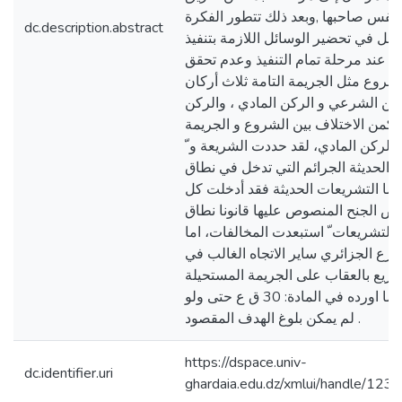
 نفس صاحبها ,وبعد ذلك تتطور الفكرة
dc.description.abstract
فاعل في تحضير الوسائل اللازمة بتنفيذ
هاء عند مرحلة تمام التنفيذ وعدم تحقق
للشروع مثل الجريمة التامة ثلاث أركان
كن الشرعي و الركن المادي ، والركن
يكمن الاختلاف بين الشروع و الجريمة
 الركن المادي، لقد حددت الشريعة و ّ
 الحديثة الجرائم التي تدخل في نطاق
أما التشريعات الحديثة فقد أدخلت كل
عض الجنح المنصوص عليها قانونا نطاق
لتشريعات ّ استبعدت المخالفات، اما
ع الجزائري ساير الاتجاه الغالب في
شريع بالعقاب على الجريمة المستحيلة
كمبدأ عام وهدا ما اورده في المادة: 30 ق ع حتى ولو
لم يمكن بلوغ الهدف المقصود .
https://dspace.univ-
dc.identifier.uri
ghardaia.edu.dz/xmlui/handle/1