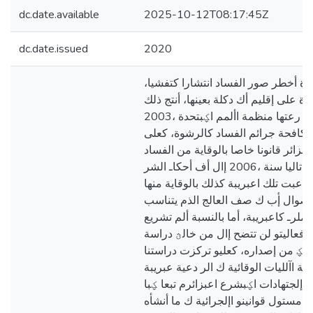
dc.date.available
2025-10-12T08:17:45Z
dc.date.issued
2020
ة أخطر صور الفساد انتشارا كتفشيا
ٓ على إقليم أك دكلة بعينها، أنتج ذلك
اتفاقية دك لية رعتها منظمة األمم اؼبتحدة ،2003
بكافحة جرائم الفساد كالرشوة، كعلى
عبزائر قانونا خاصا بالوقاية من الفساد
بداية ك مكافحتو تاليا سنة ،2006 إال أف أحكاـ الشر
عاعبت تلك اعبريبة كذلك بالوقاية منها
كصوال إٔب ك صف العالج الذم يتناسب
لرـ كاعبريبة، أما بالنسبة ألم تشريع
عاليتو لن تتضح إال من خالؿ دراسة
هدؼ من إصداره، كعليو تركزت دراستنا
ة اآلليات الوقائية ك الر دعية عبريبة
 إلجتهادات اؼبشرع اعبزائرم تبعا ؼبا
 مستول قوانينو اإلجرائية ك ما أنشأه