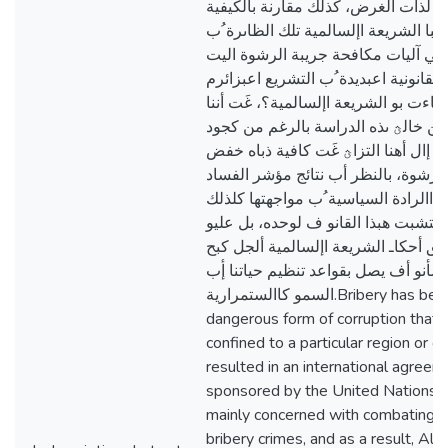
ة لذات الغرض، كذلك مقارنة بالكيفية
با الشريعة اإلسالمية تلك الظاىرة ُب
اىي آليات مكافحة جريبة الرشوة اليت
القانونية اعبديدة ُب التشريع اعبزائرم
 جاءت بو الشريعة اإلسالمية؟، غَت أننا
ن خالؿ ىذه الدراسة بالرغم من كجود
ية إال أهنا التزاؿ غَت كافية ذباه خفض
لرشوة، بالنظر أب نتائج مؤشر الفساد
 االرادة السياسية ُب مواجهتها كلذلك
التشبت هبذا القانو ف لوحده، بل عليو
يق أحكاـ الشريعة اإلسالمية ألجل كبح
شأنو أف يصل بقواعد تنظيم حياتنا إٔب
السمو كاالستمرارية.Bribery has become the most
dangerous form of corruption that it
confined to a particular region or co
resulted in an international agreem
sponsored by the United Nations i
mainly concerned with combating c
bribery crimes, and as a result, Alg