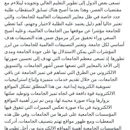
تسعى بعض الدول إلى تطوير التعليم العالي وتجويده ليتلاءم مع
مقتضيات العصر، وهذا بعدما أصبح هناك تسابق لاستقطاب طلبة
جدد خاصة في ظل معايير التصنيفات العالمية للجامعات، والتي
تعتبر حاليا أهم دليل يعتمد عليه الطلبة لاختيار وجهتم، كما تعطي
للجامعة مؤشرا عن موقعها بين الجامعات العالمية، وعليه أصبح
السعي وراء تحقيق مركز مرموق ضمن هذه التصنيفات هدف
أساسي لكل جامعة. وتعتبر التصنيفات العالمية للجامعات من ابرز
المؤشرات التي يمكن الاستدلال بها على جودة الجامعة ومدى
تطورها. إذ تسعى معظم الجامعات التي تهدف إلى تحسين صورتها
إلى الأخذ بالمعايير التي تضعها ضمن أشهر الجامعات. والتسويق
الالكتروني من الطرق التي تساهم في تميز الجامعة عن باقي
الجامعات، من خلال تقديم خدمات متميزة وإتباع استراتيجيات
تسويقية الكترونية إبداعية. من هذا المنطلق تشكل المواقع
الالكترونية قوة دافعة في اتجاه تميز الجامعات وتوطيد صلتها
بزوارها وبناء صورة محببة لها، ومن تم تبرز أهمية المواقع
الالكترونية في بناء صورة تعكس المميزات التي تتفوق فيها
المؤسسات الجامعية على غيرها من الجامعات. وفي ظل هذه
المعطيات ومع ظهور مواقع تهتم بتصنيف الجامعات، أدركت
المؤسسات الجامعية أهمية المواقع الالكترونية من أجل تطويرها