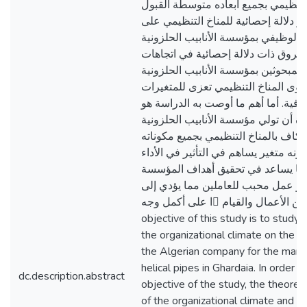
خ التنظيمي بجميع أبعاده متوسطة القبول
و دلالة إحصائية للمناخ التنظيمي على
الأداء الوظيفي بمؤسسة الأنابيب الحلزونية. 
فروق ذات دلالة إحصائية في اتجاهات
المبحوثين بمؤسسة الأنابيب الحلزونية alfapipe حول
وى المناخ التنظيمي تعزى للمتغيرات
وغرافية. أما أهم ما أوصت به الدراسة هو
ضرورة أن تولي مؤسسة الأنابيب الحلزونية al
الكاف بالمناخ التنظيمي بجميع مكوناته
نه متغير يساهم في التأثير في الأداء
 مما يساعد في تحقيق أهداف المؤسسة
و عمل محبب للعاملين مما يؤدي إلى
ن الأعمال والقيام ￾ا على أكمل وجه The
objective of this study is to study 
the organizational climate on the 
the Algerian company for the manu
helical pipes in Ghardaia. In order to
dc.description.abstract
objective of the study, the theoret
of the organizational climate and fu