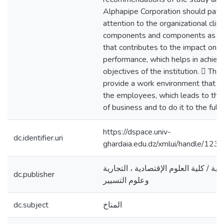
Alphapipe Corporation should pay s
attention to the organizational climat
components and components as it i
that contributes to the impact on t
performance, which helps in achiev
objectives of the institution.  The
provide a work environment that is 
the employees, which leads to th
of business and to do it to the full
https://dspace.univ-
dc.identifier.uri
ghardaia.edu.dz/xmlui/handle/1
ية / كلية العلوم الإقتصادية ، التجارية
dc.publisher
وعلوم التسيير
dc.subject
المناخ