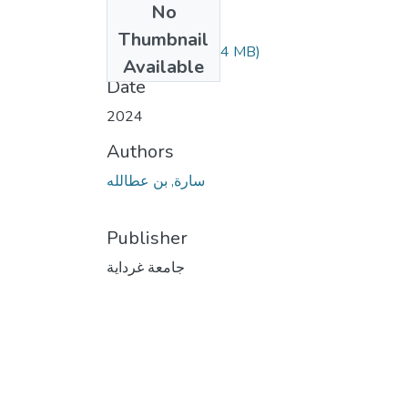
No
Files
Thumbnail
GES.3.28.pdf
(6.74 MB)
Available
Date
2024
Authors
سارة, بن عطالله
Publisher
جامعة غرداية