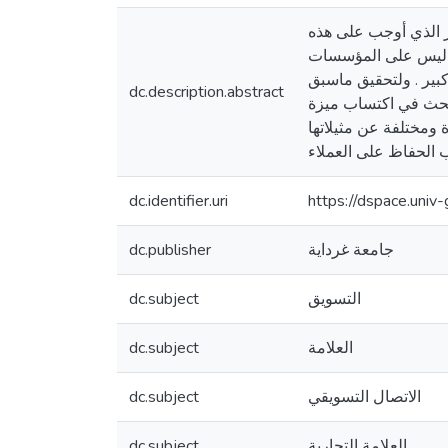
مر الذي أوجب على هذه
ع ليس على المؤسسات
كبير . ولتحقيق ماسبق
dc.description.abstract
تبحث في اكتساب ميزة
ومختلفة عن مثيلاتها
الحفاظ على العملاء
dc.identifier.uri
https://dspace.uni
dc.publisher
جامعة غرداية
dc.subject
التسويق
dc.subject
العلامة
dc.subject
الاتصال التسويقي
dc.subject
العلامة التجارية