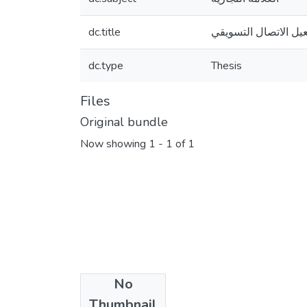
dc.title
عيل الاتصال التسويقي
dc.type
Thesis
Files
Original bundle
Now showing
1 - 1 of 1
No
License bundle
Thumbnail