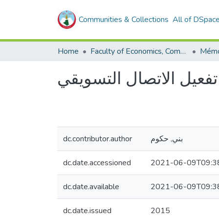
Communities & Collections
All of DSpac
Home
Faculty of Economics, Commercial Sciences and Management Sciences
 تفعيل الاتصال التسويقي
dc.contributor.author
بني, حكوم
dc.date.accessioned
2021-06-09T09:3
dc.date.available
2021-06-09T09:3
dc.date.issued
2015