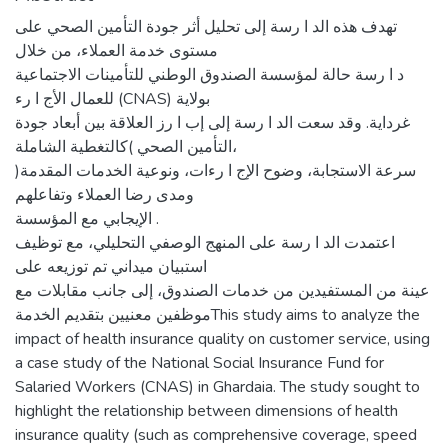
تهدف هذه الد ا رسة إلى تحليل أثر جودة التأمين الصحي على
مستوى خدمة العملاء، من خلال
د ا رسة حالة لمؤسسة الصندوق الوطني للتأمينات الاجتماعية
للعمال الأج ا رء (CNAS) بولاية
غرداية. وقد سعت الد ا رسة إلى إب ا رز العلاقة بين أبعاد جودة
التأمين الصحي )كالتغطية الشاملة،
سرعة الاستجابة، وضوح الإج ا رءات، ونوعية الخدمات المقدمة(
ومدى رضا العملاء وتفاعلهم
الإيجابي مع المؤسسة .
اعتمدت الد ا رسة على المنهج الوصفي التحليلي، مع توظيف
استبيان ميداني تم توزيعه على
عينة من المستفيدين من خدمات الصندوق، إلى جانب مقابلات مع
موظفين معنيين بتقديم الخدمةThis study aims to analyze the
impact of health insurance quality on customer service, using
a case study of the National Social Insurance Fund for
Salaried Workers (CNAS) in Ghardaia. The study sought to
highlight the relationship between dimensions of health
insurance quality (such as comprehensive coverage, speed