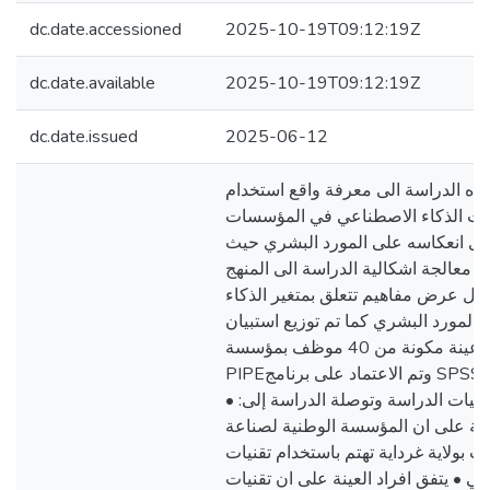
dc.date.accessioned
2025-10-19T09:12:19Z
dc.date.available
2025-10-19T09:12:19Z
dc.date.issued
2025-06-12
ذه الدراسة الى معرفة واقع استخدام
ات الذكاء الاصطناعي في المؤسسات
مدى انعكاسه على المورد البشري حيث
 معالجة اشكالية الدراسة الى المنهج
ال عرض مفاهيم تتعلق بمتغير الذكاء
المورد البشري كما تم توزيع استبيان
على عينة مكونة من 40 موظف بمؤسسة ALFA
PIPEوتم الاعتماد على برنامج SPSS في اختبار
فرضيات الدراسة وتوصلة الدراسة إلى
عينة على ان المؤسسة الوطنية لصناعة
بيب بولاية غرداية تهتم باستخدام تقنيات
عي • يتفق افراد العينة على ان تقنيات