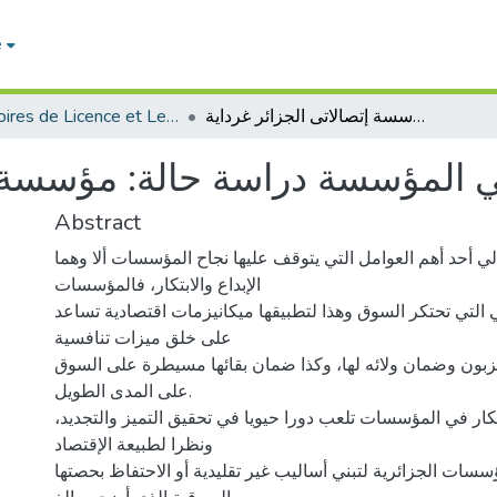
e
Mémoires de Licence et Les rapports de stage economie
إدارة الإبداع والإبتكار في المؤسسة دراسة حالة: مؤسسة إتصالاتى الجزائر غرداية
ر في المؤسسة دراسة حالة: مؤسسة 
Abstract
ي أحد أهم العوامل التي یتوقف علیها نجاح المؤسسات ألا وهما
الإبداع والابتكار، فالمؤسسات
 التي تحتكر السوق وهذا لتطبيقها میکانیزمات اقتصادية تساعد
على خلق میزات تنافسية
لزبون وضمان ولائه لها، وكذا ضمان بقائها مسيطرة على السوق
على المدى الطويل.
لإبتكار في المؤسسات تلعب دورا حيويا في تحقيق التميز والتجديد
ونظرا لطبيعة الإقتصاد
ؤسسات الجزائرية لتبني أساليب غير تقليدية أو الاحتفاظ بحصتها