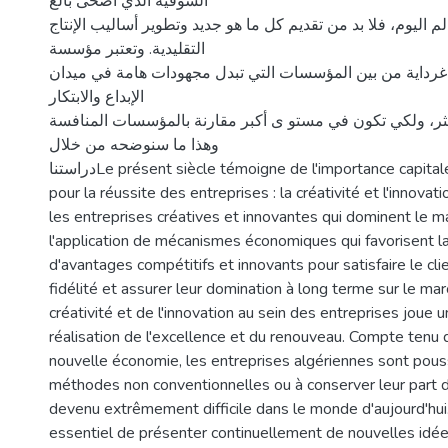
السوقية الذي أضحى بالغ
 اليوم، فلا بد من تقديم كل ما هو جديد وتطوير أساليب الإنتاج
التقليدية. وتعتبر مؤسسة
ة غرداية من بین المؤسسات التي تبدل مجهودات هامة في میدان
الإبداع والابتكار
كثر، ولكي تكون في مستو ى أكبر مقارنة بالمؤسسات المنافسة
وهذا ما سنوضحه من خلال
دراستناLe présent siècle témoigne de l'importance capitale de deux facteurs
pour la réussite des entreprises : la créativité et l'innovati
les entreprises créatives et innovantes qui dominent le m
l'application de mécanismes économiques qui favorisent la
d'avantages compétitifs et innovants pour satisfaire le clie
fidélité et assurer leur domination à long terme sur le mar
créativité et de l'innovation au sein des entreprises joue un
réalisation de l'excellence et du renouveau. Compte tenu d
nouvelle économie, les entreprises algériennes sont pou
méthodes non conventionnelles ou à conserver leur part d
devenu extrêmement difficile dans le monde d'aujourd'hui.
essentiel de présenter continuellement de nouvelles idé