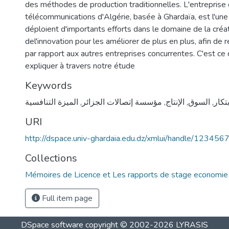
des méthodes de production traditionnelles. L'entreprise
télécommunications d'Algérie, basée à Ghardaïa, est l'une
déploient d'importants efforts dans le domaine de la créat
del'innovation pour les améliorer de plus en plus, afin de 
par rapport aux autres entreprises concurrentes. C'est ce
expliquer à travers notre étude
Keywords
الميزة التنافسية
,
مؤسسة إتصالات الجزائر
,
الإنتاج
,
السوق
,
بتكار
URI
http://dspace.univ-ghardaia.edu.dz/xmlui/handle/12345
Collections
Mémoires de Licence et Les rapports de stage economie
Full item page
DSpace software
copyright © 2002-2026
LYRASIS