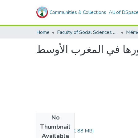
Communities & Collections
All of DSpac
Home
Faculty of Social Sciences and Humanities
Mémo
دورها في المغرب الأوسط
No
Files
Thumbnail
908.04.280.pdf
(1.88 MB)
Available