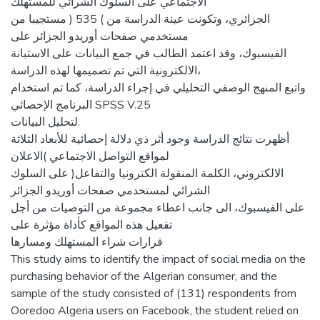
الاجتماعي على السلوك الشرائي للمستهلك
الجزائري، وتكونت عينة الدراسة من ) 535 ( مستجيبا من
مستخدمي صفحات أوريدو الجزائر على
الفيسبوك، وقد اعتمد الطالب في جمع البيانات على الاستبانة
الالكترونية التي تم تصميمها لهذه الدراسة،
واتبع المنهج الوصفي التحليلي في إجراء الدراسة، كما تم استخدام
البرنامج الإحصائي SPSS V.25
لتحليل البيانات.
أظهرت نتائج الدراسة وجود أثر ذي دلالة إحصائية للأبعاد الثلاثة
لمواقع التواصل الاجتماعي )الاعلان
الالكتروني، الكلمة المنقولة الكترونيا والتفاعل( على السلوك
الشرائي لمستخدمي صفحات أوريدو الجزائر
على الفيسبوك، الى جانب اعطاء مجموعة من التوصيات من أجل
تفعيل هذه المواقع كأداة مؤثرة على
قرارات شراء المستهلك ومسارها
This study aims to identify the impact of social media on the
purchasing behavior of the Algerian consumer, and the
sample of the study consisted of (131) respondents from
Ooredoo Algeria users on Facebook, the student relied on