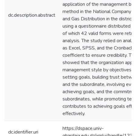
application of the management by 
method in the National Company for
dc.description.abstract
and Gas Distribution in the district 
using a questionnaire distributed t
of which 42 valid forms were retri
analysis. The study relied on analys
as Excel, SPSS, and the Cronbach 
coefficient to ensure credibility. Th
showed that the organization appli
management style by objectives ef
setting goals, building trust betw
and the subordinate, involving ever
achieving goals, and the commitme
subordinates, while promoting tea
contributes to achieving goals effic
effectively.
https://dspace.univ-
dc.identifier.uri
ghardaia.edu.dz/xmlui/handle/1