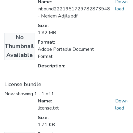
Name:
Down
inbound2221951729782873948
load
- Meriem Adjila.pdf
Size:
1.82 MB
No
Format:
Thumbnail
Adobe Portable Document
Available
Format
Description:
License bundle
Now showing
1 - 1 of 1
Name:
Down
license.txt
load
Size:
1.71 KB