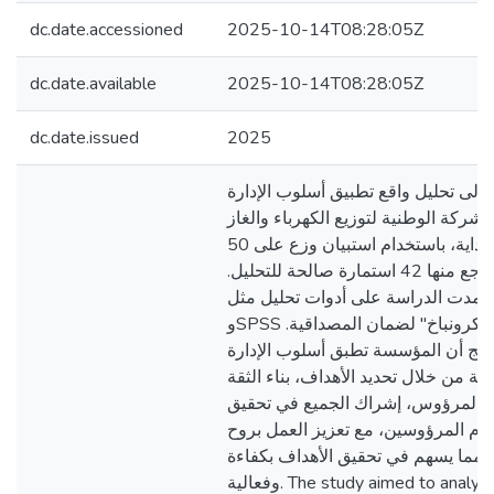
dc.date.accessioned
2025-10-14T08:28:05Z
dc.date.available
2025-10-14T08:28:05Z
dc.date.issued
2025
إلى تحليل واقع تطبيق أسلوب الإدارة
لشركة الوطنية لتوزيع الكهرباء والغاز
بمديرية غرداية، باستخدام استبيان وزع على 50
عاملاً، استرجع منها 42 استمارة صالحة للتحليل.
اعتمدت الدراسة على أدوات تحليل مثل Exc
وSPSS ومعامل "ألفا كرونباخ" لضمان المصداقية.
ائج أن المؤسسة تطبق أسلوب الإدارة
لية من خلال تحديد الأهداف، بناء الثقة
 والمرؤوس، إشراك الجميع في تحقيق
تزام المرؤوسين، مع تعزيز العمل بروح
، مما يسهم في تحقيق الأهداف بكفاءة
وفعالية. The study aimed to analyze the