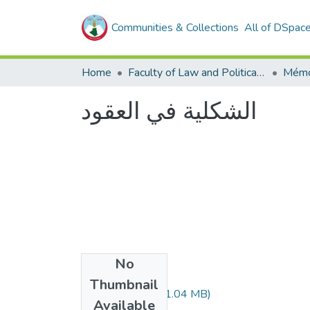
Communities & Collections
All of DSpac
Home
Faculty of Law and Political Sciences _
Mémo
الشكلية في العقود
No
Files
Thumbnail
348.04.120.pdf
(1.04 MB)
Available