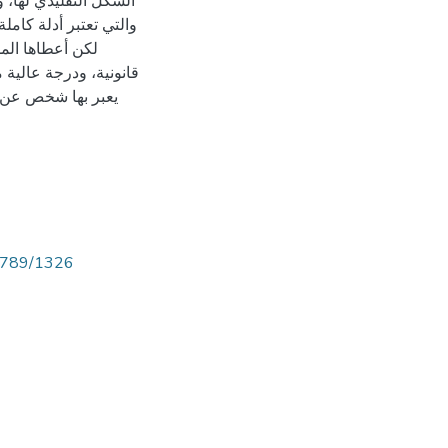
الشكل التقليدي لها، 
والتي تعتبر أدلة كامل
لكن أعطاها المش
قانونية، ودرجة عالية م
يعبر بها شخص عن إر
56789/1326