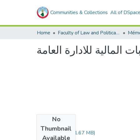
Communities & Collections
All of DSpac
Home
Faculty of Law and Political Sciences _
Mémo
ات المالية للادارة العامة
No
Files
Thumbnail
348.01.261.pdf
(1.67 MB)
Available