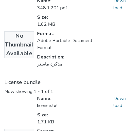
Name:
Down
348.1.201.pdf
load
Size:
1.62 MB
Format:
No
Adobe Portable Document
Thumbnail
Format
Available
Description:
مذكرة ماستر
License bundle
Now showing
1 - 1 of 1
Name:
Down
license.txt
load
Size:
1.71 KB