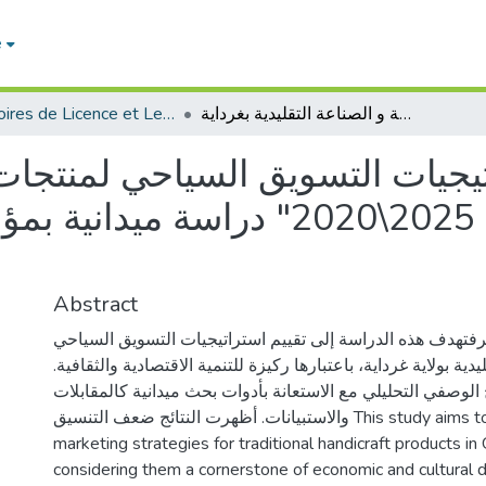
e
Mémoires de Licence et Les rapports de stage economie
تقييم استراتيجيات التسويق السياحي لمنتجات الصناعة التقليدية لولاية غرداية"خلال الفترة: 2025\2020" دراسة ميدانية بمؤسسة السياحة و الصناعة التقليدية بغرداية
يجيات التسويق السياحي لمنتجات ا
غرداية"خلال الفترة: 2025\2020" 
Abstract
عرفتهدف هذه الدراسة إلى تقييم استراتيجيات التسويق السياحي
يدية بولاية غرداية، باعتبارها ركيزة للتنمية الاقتصادية والثقافية
 الوصفي التحليلي مع الاستعانة بأدوات بحث ميدانية كالمقابلات
والاستبيانات. أظهرت النتائج ضعف التنسيق This study aims to evaluate tourism
marketing strategies for traditional handicraft products in
considering them a cornerstone of economic and cultural