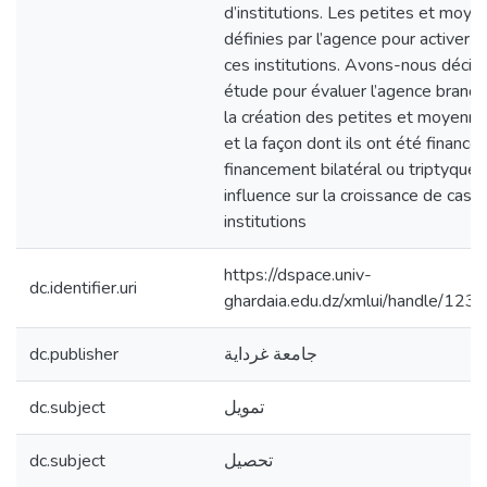
d’institutions. Les petites et moy
définies par l’agence pour activer s
ces institutions. Avons-nous décid
étude pour évaluer l’agence branch
la création des petites et moyenne
et la façon dont ils ont été financés
financement bilatéral ou triptyque e
influence sur la croissance de cas p
institutions
https://dspace.univ-
dc.identifier.uri
ghardaia.edu.dz/xmlui/handle/1
dc.publisher
جامعة غرداية
dc.subject
تمويل
dc.subject
تحصيل