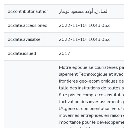
dc.contributor.author
الصادق, أولاد مسعود غومار
dc.date.accessioned
2022-11-10T10:43:05Z
dc.date.available
2022-11-10T10:43:05Z
dc.date.issued
2017
Motre époque se courrateries par l
lapement Technologique et avec l
frontières geo-ecom omiques de pl
taille des institutions de toutes so
être pris en compte ces institution 
l’activation des investissements po
l’Algérie st son orientation vers les
moyennes entreprises en raison de
importance pour le développement 