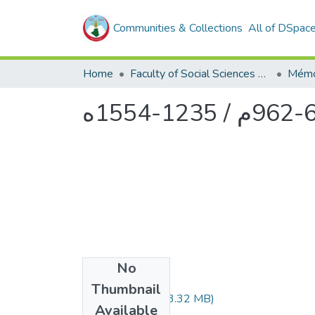
Communities & Collections
All of DSpac
Home
Faculty of Social Sciences and Humanities
Mémo
No
Files
Thumbnail
908.04.172.pdf
(3.32 MB)
Available