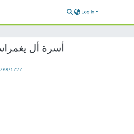
Log In
أسرة أل يغمراسن في تا
56789/1727