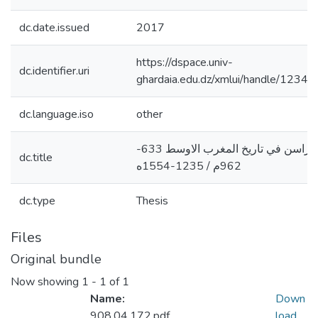
dc.date.issued
2017
https://dspace.univ-
dc.identifier.uri
ghardaia.edu.dz/xmlui/handle/123
dc.language.iso
other
أسرة أل يغمراسن في تاريخ المغرب الاوسط 633-
dc.title
962م / 1235-1554ه
dc.type
Thesis
Files
Original bundle
Now showing
1 - 1 of 1
Name:
Down
908.04.172.pdf
load