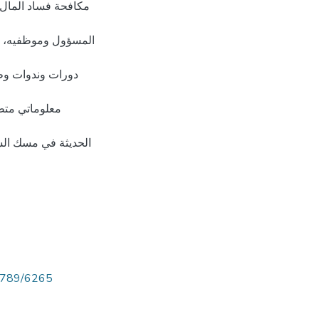
مكافحة فساد المال ا
المسؤول وموظفيه، وغر
دورات وندوات وطن
معلوماتي متطو
الحديثة في مسك السج
56789/6265