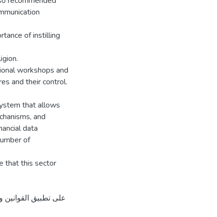
 also recommended
ommunication
ance of instilling
igion.
ational workshops and
es and their control.
system that allows
echanisms, and
nancial data
number of
e that this sector
على تطبيق القوانين وا