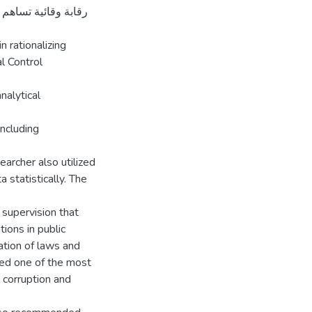
رقابة وقائية تساهم
n rationalizing
l Control
nalytical
ncluding
earcher also utilized
 statistically. The
 supervision that
tions in public
ation of laws and
ered one of the most
 corruption and