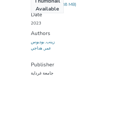
Thumbnail
FIN.4.649.pdf
(5.88 MB)
Available
Date
2023
Authors
زينب, بودبوس
عمر, هداجي
Publisher
جامعة غرداية