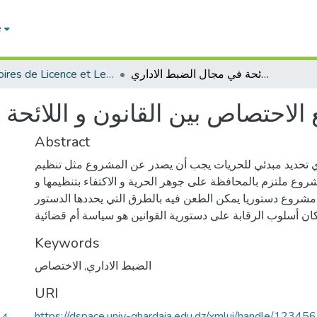
e
ضوابظ توزبع الاحتصاص بين القانون و اللائحة في مجال الضبط الاداري
Mémoires de Licence et Les rapports de stage economie
الاحتصاص بين القانون و اللائحة
Abstract
أي تحديد مبدئي للحريات يجب أن يصدر عن المشروع مثل تنظيم
روع ملتزم بالمحافظة على جوهر الحرية و الاكتفاء بتنظيمها و
ر مشروع دستوريا يمكن الطعن فيه بالطرق التي يحددها الدستور
ان أسلوب الرقابة على دستورية القوانين هو سياسة أم قضائية
Keywords
الضبط الاداري
,
الاختصاص
URI
https://dspace.univ-ghardaia.edu.dz/xmlui/handle/1234