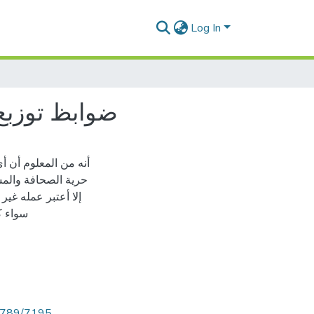
Log In
ضوابظ توزبع 
أنه من المعلوم أن 
حرية الصحافة والمش
إلا أعتبر عمله غي
سواء ك
56789/7195