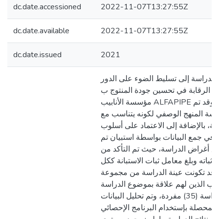
dc.date.accessioned
2022-11-07T13:27:55Z
dc.date.available
2022-11-07T13:27:55Z
dc.date.issued
2021
الدراسة إلى تسليط الضوء على الدور
يه الرقابة في تحسين جودة المنتوج ب
مؤسسة الأنابيب ALFAPIPE بغرداية، وقد تم
اسة المنهج الوصفي لكونه يتناسب مع
ة، بالإضافة إلى الاعتماد على أسلوب
 في جمع البيانات بواسطة استبيان تم
ق أغراض الدراسة، حيث تم التأكد من
ثباته وبلغ معامل ثبات الاستبانة ككل
(0.907)،  تكونت عينة الدراسة من مجموعة
يب الذين لهم علاقة بموضوع الدراسة
وبلغت عينة الدراسة (35) مفردة، وتم تحليل البيانات
المحصلة بإستخدام البرنامج الإحصائي (SPSS)، وقد