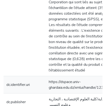
Corporation qui sont liés au sujet d
l'échantillon de l'étude atteint (35)
données collectées ont été analysé
programme statistique (SPSS), et i
Les résultats de l'étude comprenn
éléments suivants : L'existence d'
de contrôle au sein de l'institution 
bon niveau de qualité sur le produi
l'institution étudiée, et l'existence 
corrélation directe avec une signific
statistique de (0,628) entre les d
contrôle et la qualité du produit da
l'établissement étudié
https://dspace.univ-
dc.identifier.uri
ghardaia.edu.dz/xmlui/handle/1
اية/كلية العلوم الإقتصادية ، التجارية
dc.publisher
وعلوم التسيير