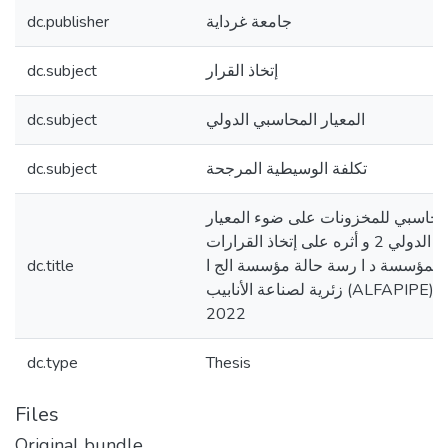
dc.publisher
جامعة غرداية
dc.subject
إتخاذ القرار
dc.subject
المعيار المحاسبي الدولي
dc.subject
تكلفة الوسيطية المرجحة
لمحاسبي للمخزونات على ضوء المعيار
المحاسبي الدولي 2 و أثره على إتخاذ القرارات
dc.title
 المؤسسة د ا رسة حالة مؤسسة الج ا
زئرية لصناعة الأنابيب (ALFAPIPE) غرداية لسنة
2022
dc.type
Thesis
Files
Original bundle