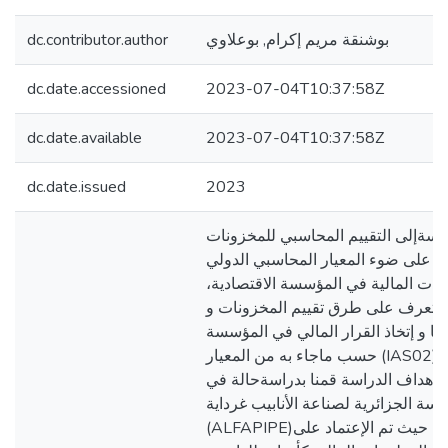
dc.contributor.author
بوشنقة مريم إكرام, بوعلاوي
dc.date.accessioned
2023-07-04T10:37:58Z
dc.date.available
2023-07-04T10:37:58Z
dc.date.issued
2023
اسةإلى التقييم المحاسبي للمخزونات
على ضوء المعيار المحاسبي الدولي (IAS02)و أثره
رارات المالية في المؤسسة الاقتصادية
التعرف على طرق تقييم المخزونات و
يا و إتخاذ القرار المالي في المؤسسة
حسب ماجاء به من المعيار (IAS02)، ومن أجل
 أهداف الدراسة قمنا بدراسةحالة في
سة الجزائرية لصناعة الأنابيب غرداية
(ALFAPIPE)لسنة 2022، حيث تم الإعتماد على