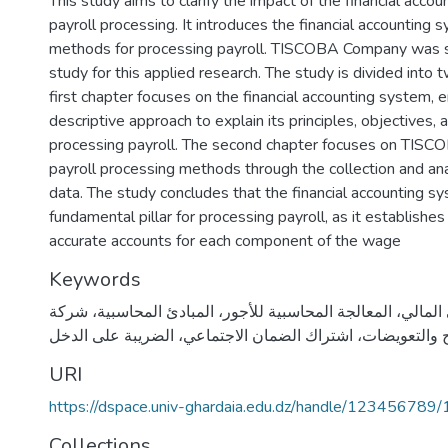
This study aims to clarify the impact of the financial acco
payroll processing. It introduces the financial accounting 
methods for processing payroll. TISCOBA Company was s
study for this applied research. The study is divided into 
first chapter focuses on the financial accounting system, 
descriptive approach to explain its principles, objectives,
processing payroll. The second chapter focuses on TISC
payroll processing methods through the collection and an
data. The study concludes that the financial accounting sy
fundamental pillar for processing payroll, as it establishes
accurate accounts for each component of the wage
Keywords
المالي، المعالجة المحاسبية للأجور، المبادئ المحاسبية، شركة
ح والتعويضات، اشتراك الضمان الاجتماعي، الضريبة على الدخل
URI
https://dspace.univ-ghardaia.edu.dz/handle/123456789
Collections