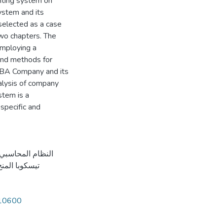
unting system on
system and its
elected as a case
two chapters. The
employing a
 and methods for
OBA Company and its
alysis of company
stem is a
 specific and
النظام المحاسبي 
تيسكوبا المن
/10600