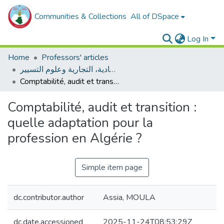
Communities & Collections
All of DSpace
Log In
Home
Professors' articles
مقالات أساتذة كلية العلوم الإقتصادية، التجارية وعلوم التسيير
Comptabilité, audit et transition : quelle adaptation pour la profession en Algérie ?
Comptabilité, audit et transition :
quelle adaptation pour la
profession en Algérie ?
Simple item page
dc.contributor.author
Assia, MOULA
dc.date.accessioned
2025-11-24T08:53:29Z