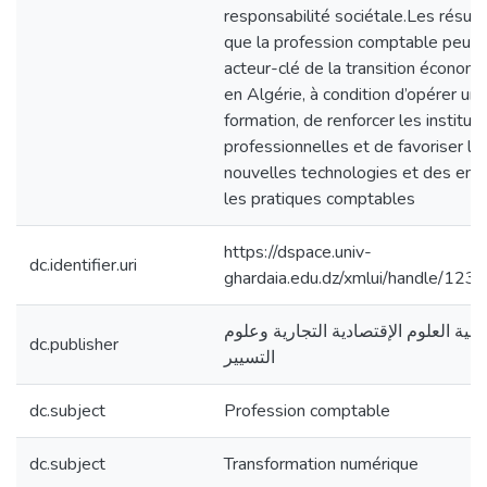
responsabilité sociétale.Les résul
que la profession comptable peut 
acteur-clé de la transition économ
en Algérie, à condition d’opérer une
formation, de renforcer les institut
professionnelles et de favoriser l’i
nouvelles technologies et des en
les pratiques comptables
https://dspace.univ-
dc.identifier.uri
ghardaia.edu.dz/xmlui/handle/1
كلية العلوم الإقتصادية التجارية وعلوم
dc.publisher
التسيير
dc.subject
Profession comptable
dc.subject
Transformation numérique