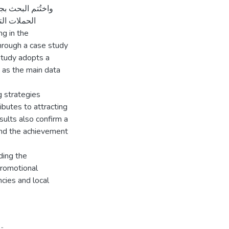
واختُتم البحث بج
الحملات الت
ng in the
hrough a case study
study adopts a
e as the main data
g strategies
ributes to attracting
ults also confirm a
and the achievement
ding the
 promotional
cies and local