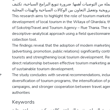
ملة من التوصيات أهمها: ضرورة تنويع البرامج السياحية، تكثيف
رويجية وتفعيل التعاون بين الوكالات السياحية والهيئات المحلية
This research aims to highlight the role of tourism marketi
development of local tourism in the Wilaya of Ghardaïa, t
of SokotripTravel and Tourism Agency – Rue Thania. The 
descriptive–analytical approach using a field questionnair
collection tool.
The findings reveal that the adoption of modern marketin
(advertising, promotion, public relations) significantly cont
tourists and strengthening local tourism development. Res
direct relationship between effective tourism marketing 
of sustainable tourism development.
جا
The study concludes with several recommendations, inclu
diversification of tourism programs, the intensification of
campaigns, and stronger cooperation between travel agen
authorities
Keywords