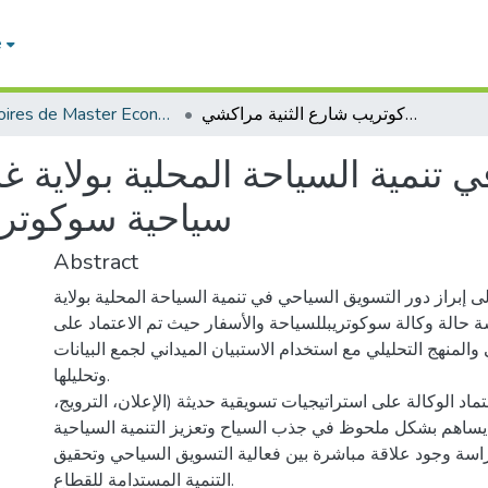
e
Mémoires de Master Economie
دور التسويق السياحي في تنمية السياحة المحلية بولاية غرداية دراسة حالة - وكالة سياحية سوكوتريب شارع الثنية مراكشي
تنمية السياحة المحلية بولاية غر
سياحية سوكوتري
Abstract
 إبراز دور التسويق السياحي في تنمية السياحة المحلية بولاية
ة حالة وكالة سوكوتريبللسياحة والأسفار حيث تم الاعتماد على
والمنهج التحليلي مع استخدام الاستبيان الميداني لجمع البيانات
وتحليلها.
عتماد الوكالة على استراتيجيات تسويقية حديثة (الإعلان، الترويج
 يساهم بشكل ملحوظ في جذب السياح وتعزيز التنمية السياحية
دراسة وجود علاقة مباشرة بين فعالية التسويق السياحي وتحقيق
التنمية المستدامة للقطاع.