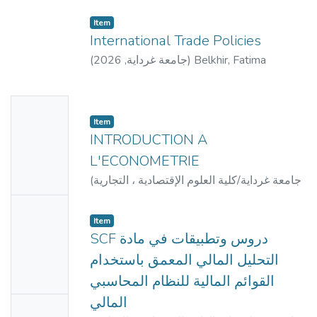
Item
International Trade Policies
Belkhir, Fatima
)
جامعة غرداية
,
2026
(
No
Item
Thumbn
INTRODUCTION A
ail
L'ECONOMETRIE
Availabl
جامعة غرداية/كلية العلوم الإقتصادية ، التجارية
(
e
Messaoud, Bendjouad
)
وعلوم التسيير
,
2022
No
Item
Thumbn
SCF دروس وتطبیقات في مادة
ail
التحلیل المالي المعمق باستخدام
Availabl
القوائم المالیة للنظام المحاسبي
e
المالي
No