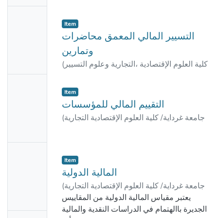
e
مولود, غزيل
No
Item
Thumbn
التسيير المالي المعمق محاضرات
ail
وتمارين
Availabl
كلية العلوم الإقتصادية ،التجارية وعلوم التسيير
(
e
مبارك, لسلوس
)
/ جامعة غرداية
,
2023
No
Item
Thumbn
التقییم المالي للمؤسسات
ail
جامعة غرداية/ كلية العلوم الإقتصادية التجارية
(
Availabl
بن عبد الرحمن, ذهيبة
)
وعلوم التسيير
,
2019
e
No
Item
Thumbn
المالية الدولية
ail
جامعة غرداية/ كلية العلوم الإقتصادية التجارية
(
Availabl
رواني, بوحفص
;
دحو,
)
وعلوم التسيير
,
2019
يعتبر مقياس المالية الدولية من المقاييس
e
سليمان
الجديرة باالهتمام في الدراسات النقدية والمالية
No