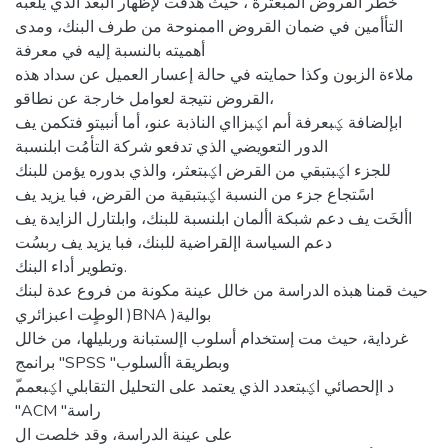
خطر القروض المبعثرة ، حيث هدفت لإظهار البعد الذي يلعبه
التأأمين في ضمان القروض ااممنوحة من طرف البنك، ومدى
أهميته بالنسبة إليه في معرفة
ملاءة الزبون وكذا حمايته في حالة إعسار العميل عن سداد هذه
القروض نتيجة لعوامل خارجة عن نطاقو،
ابإلضافة ؼبعرفة أىم اؼبزااي الناذبة عنو، أما أنبيتو فتكمن يف
الدور التعويضي الذي تدفعو شركة التأمُت ابلنسبة
للجزء اؼبتبقي من القرض اؼبتعثر، والذي بدوره يؤمن للبنك
اسًتجاع جزء من النسبة اؼبتبقية من القرض، فبا يزيد يف
األخَت يف دعم شبكة األمان ابلنسبة للبنك، وابلتارل الزايدة يف
دعم السياسة اإلقراضية للبنك، فبا يزيد يف ربسُت
وتطوير أداء البنك.
حيث قمنا هبذه الدراسة من خالل عينة مكونة من فروع عدة لبنك
الوطٍت اعبزائري )BNA )بوالية
غرداية، حيث مت إستخدام أسلوب اإلستبانة وربليلها، من خالل
برانمج "SPSS "وبطريقة األسلوب
"ACM "راسة
على عينة الدراسة، وقد خلصت ال