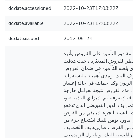
dc.date.accessioned
2022-10-23T17:03:22Z
dc.date.available
2022-10-23T17:03:22Z
dc.date.issued
2017-06-24
دراسة دور التأمين على القروض وأثره
 خطر القروض المبعثرة ، حيث هدفت
 الذي يلعبه التأأمين في ضمان القروض
رف البنك، ومدى أهميته بالنسبة إليه
ة الزبون وكذا حمايته في حالة إعسار
اد هذه القروض نتيجة لعوامل خارجة
لضافة ؼبعرفة أىم اؼبزااي الناذبة عنو
و فتكمن يف الدور التعويضي الذي تدفعو
مُت ابلنسبة للجزء اؼبتبقي من القرض
لذي بدوره يؤمن للبنك اسًتجاع جزء من
قية من القرض، فبا يزيد يف األخَت يف
ن ابلنسبة للبنك، وابلتارل الزايدة يف