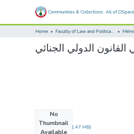
Communities & Collections
All of DSpac
Home
Faculty of Law and Political Sciences _
Mémo
ي القانون الدولي الجنائي
No
Files
Thumbnail
348.02.356.pdf
(1.47 MB)
Available