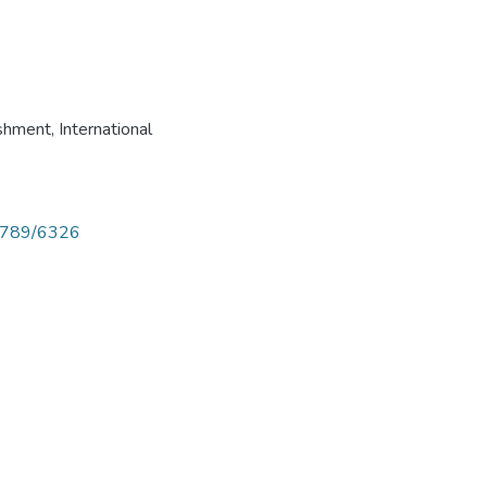
shment
,
International
56789/6326