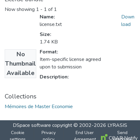
Now showing
1 - 1 of 1
Name:
Down
license.txt
load
Size:
1.74 KB
Format:
No
Item-specific license agreed
Thumbnail
upon to submission
Available
Description:
Collections
Mémoires de Master Economie
DSpace software
copyright © 2002-2026
LYRASIS
Cookie
Privacy
End User
Send
COAR Notify
settings
policy
Agreement
Feedback