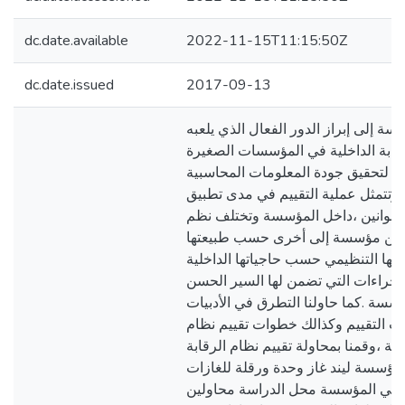
dc.date.available
2022-11-15T11:15:50Z
dc.date.issued
2017-09-13
سة إلى إبراز الدور الفعال الذي يلعبه
قابة الداخلية في المؤسسات الصغيرة
 لتحقيق جودة المعلومات المحاسبية
ة وتتمثل عملية التقييم في مدى تطبيق
القوانين ،داخل المؤسسة وتختلف نظم
ة من مؤسسة إلى أخرى حسب طبيعتها
يكلها التنظيمي حسب حاجياتها الداخلية
لإجراءات التي تضمن لها السير الحسن
سسة .كما حاولنا التطرق في الأدبيات
يات التقييم وكذالك خطوات تقييم نظام
خلية ،وقمنا بمحاولة تقييم نظام الرقابة
 مؤسسة ليند غاز وحدة ورقلة للغازات
فهي المؤسسة محل الدراسة محاولين