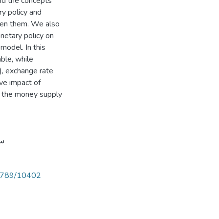
nd the concepts
ry policy and
ween them. We also
netary policy on
model. In this
ble, while
), exchange rate
ive impact of
gh the money supply
سي
456789/10402