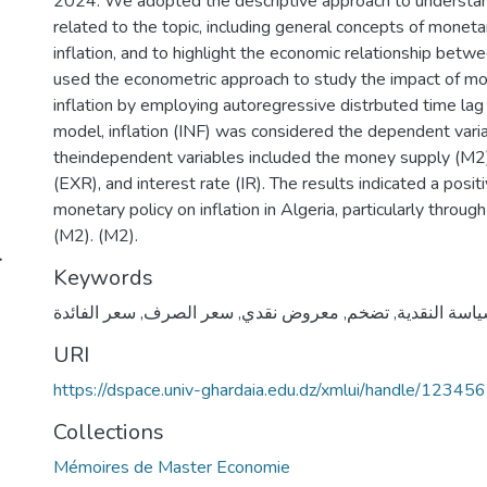
2024. We adopted the descriptive approach to understa
related to the topic, including general concepts of moneta
inflation, and to highlight the economic relationship bet
used the econometric approach to study the impact of mo
inflation by employing autoregressive distrbuted time lag 
model, inflation (INF) was considered the dependent varia
theindependent variables included the money supply (M2
(EXR), and interest rate (IR). The results indicated a posit
monetary policy on inflation in Algeria, particularly throu
(M2). (M2).
ج
Keywords
سعر الفائدة
,
سعر الصرف
,
معروض نقدي
,
تضخم
,
اسة النقدية
URI
https://dspace.univ-ghardaia.edu.dz/xmlui/handle/123
Collections
Mémoires de Master Economie