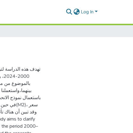
Log In
تهدف هذه الدراسة لتو
وقد
بالموضوع من مفا
بينهما،واستعملنا
باستعمال نموذج الانحد
ng the period 2000–