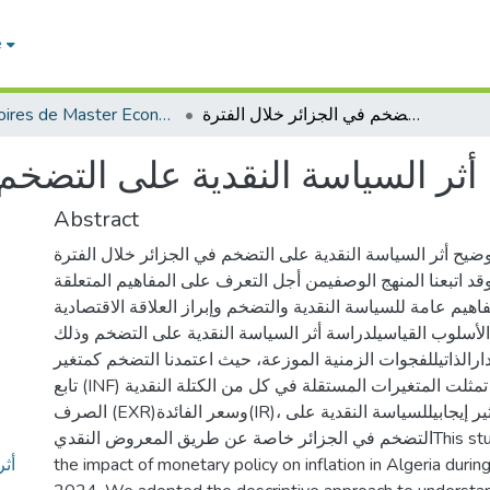
e
Mémoires de Master Economie
أثر السياسة النقدية على التضخم في الجزائر خلال الفترة
أثر السياسة النقدية على التضخم 
Abstract
ضيح أثر السياسة النقدية على التضخم في الجزائر خلال الفترة
2000-2024،  اتبعنا المنهج الوصفيمن أجل التعرف على المفاهيم المتعلقة
هيم عامة للسياسة النقدية والتضخم وإبراز العلاقة الاقتصادية
 الأسلوب القياسيلدراسة أثر السياسة النقدية على التضخم وذلك
ارالذاتيللفجوات الزمنية الموزعة، حيث اعتمدنا التضخم كمتغير
تابع (INF) في حين تمثلت المتغيرات المستقلة في كل من الكتلة النقدية(M2)، سعر
الصرف (EXR)وسعر الفائدة(IR)، وقد تبين أن هناك تأثير إيجابيللسياسة النقدية على
التضخم في الجزائر خاصة عن طريق المعروض النقديThis study aims to clarify
the impact of monetary policy on inflation in Algeria duri