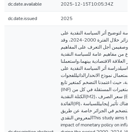
dc.date.available
2025-12-15T10:05:34Z
dc.date.issued
2025
اسة لتوضيح أثر السياسة النقدية على
التضخم في الجزائر خلال الفترة 2000-2024، وقد
هج الوصفيمن أجل التعرف على المفاهيم
ضوع من مفاهيم عامة للسياسة النقدية
ز العلاقة الاقتصادية بينهما،واستعملنا
قياسيلدراسة أثر السياسة النقدية على
استعمال نموذج الانحدارالذاتيللفجوات
زعة، حيث اعتمدنا التضخم كمتغير تابع
(INF) في حين تمثلت المتغيرات المستقلة في كل من
الكتلة النقدية(M2)، سعر الصرف (EXR)وسعر
الفائدة(IR)، وقد تبين أن هناك تأثير إيجابيللسياسة
ى التضخم في الجزائر خاصة عن طريق
المعروض النقديThis study aims to clarify the
impact of monetary policy on inflati