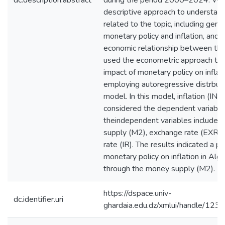
dc.description.abstract
during the period 2000–2024. We
descriptive approach to understan
related to the topic, including gene
monetary policy and inflation, and t
economic relationship between th
used the econometric approach to 
impact of monetary policy on inflat
employing autoregressive distrbut
model. In this model, inflation (INF
considered the dependent variable
theindependent variables included
supply (M2), exchange rate (EXR), 
rate (IR). The results indicated a p
monetary policy on inflation in Alger
through the money supply (M2). (M
https://dspace.univ-
dc.identifier.uri
ghardaia.edu.dz/xmlui/handle/1